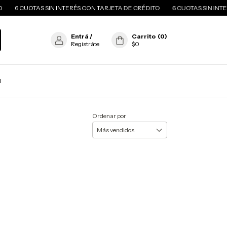
6 CUOTAS SIN INTERÉS CON TARJETA DE CRÉDITO
6 CUOTAS SIN INTE
Entrá
/
Carrito
(
0
)
Registráte
$0
N
Ordenar por