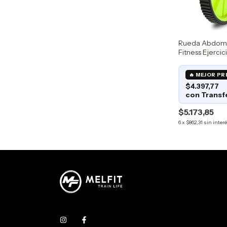
Rueda Abdomin
Fitness Ejercic
Entrenamient
$4.397,77
$5.173,85
6
x
$862,31
sin inter