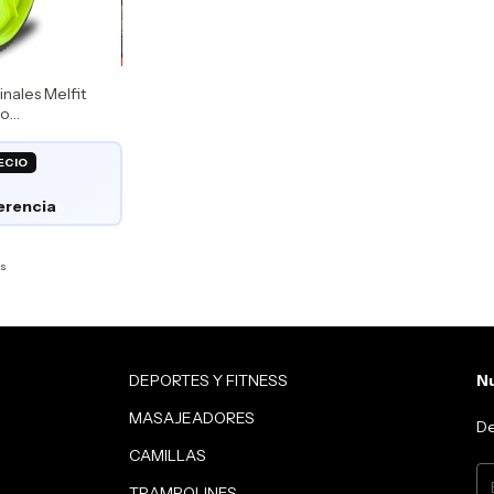
ales Melfit
io
o MF AC2
és
DEPORTES Y FITNESS
Nu
MASAJEADORES
De
CAMILLAS
TRAMPOLINES